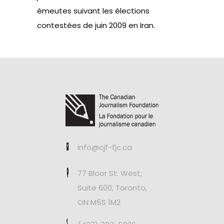
émeutes suivant les élections
contestées de juin 2009 en Iran.
info@cjf-fjc.ca
77 Bloor St. West,
Suite 600, Toronto,
ON M5S 1M2