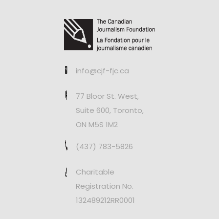
info@cjf-fjc.ca
77 Bloor St. West,
Suite 600, Toronto,
ON M5S 1M2
(437) 783-5826
Charitable
Registration No.
132489212RR0001