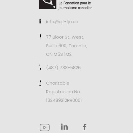
info@cjf-fjc.ca
77 Bloor St. West,
Suite 600, Toronto,
ON M5S 1M2
(437) 783-5826
Charitable
Registration No.
132489212RR0001