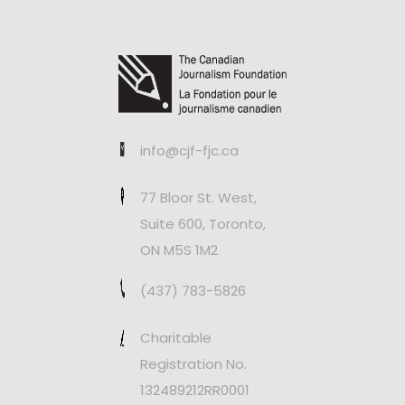
info@cjf-fjc.ca
77 Bloor St. West,
Suite 600, Toronto,
ON M5S 1M2
(437) 783-5826
Charitable
Registration No.
132489212RR0001