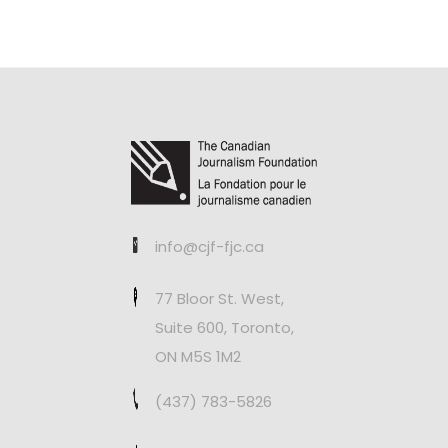
info@cjf-fjc.ca
77 Bloor St. West,
Suite 600, Toronto,
ON M5S 1M2
(437) 783-5826