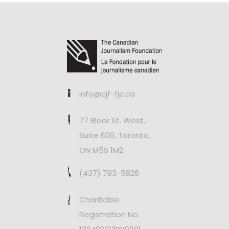
info@cjf-fjc.ca
77 Bloor St. West,
Suite 600, Toronto,
ON M5S 1M2
(437) 783-5826
Charitable
Registration No.