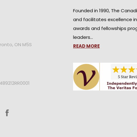
Founded in 1990, The Canad
and facilitates excellence i
awards and fellowships pro
leaders…
oronto, ON M5S
READ MORE
2489212RR0001