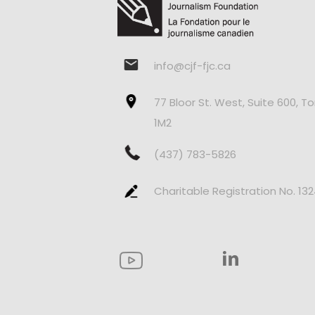
info@cjf-fjc.ca
77 Bloor St. West, Suite 600, T
1M2
(437) 783-5826
Charitable Registration No. 13