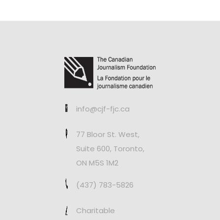
info@cjf-fjc.ca
77 Bloor St. West,
Suite 600, Toronto,
ON M5S 1M2
(437) 783-5826
Charitable