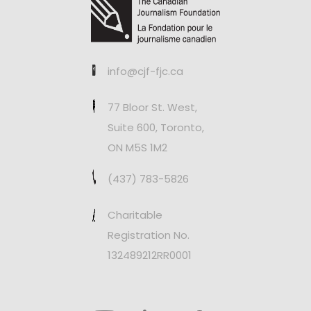
info@cjf-fjc.ca
77 Bloor St. West,
Suite 600, Toronto,
ON M5S 1M2
(437) 783-5826
Charitable
Registration No.
132489212RR0001