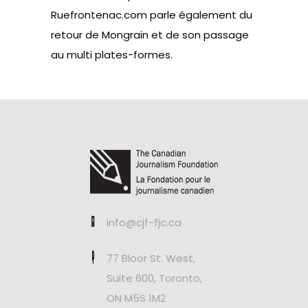
Ruefrontenac.com parle également du
retour de Mongrain et de son passage
au multi plates-formes.
info@cjf-fjc.ca
77 Bloor St. West,
Suite 600, Toronto,
ON M5S 1M2