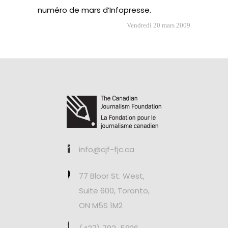
numéro de mars d’Infopresse
.
Vendredi 20 mars 2009
info@cjf-fjc.ca
77 Bloor St. West,
Suite 600, Toronto,
ON M5S 1M2