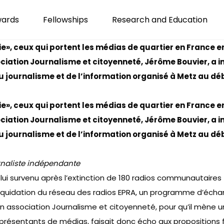
wards
Fellowships
Research and Education
», ceux qui portent les médias de quartier en France e
ciation Journalisme et citoyenneté, Jérôme Bouvier, a i
u journalisme et de l’information organisé à Metz au déb
», ceux qui portent les médias de quartier en France e
ciation Journalisme et citoyenneté, Jérôme Bouvier, a i
u journalisme et de l’information organisé à Metz au déb
rnaliste indépendante
ui survenu après l’extinction de 180 radios communautaires 
a liquidation du réseau des radios EPRA, un programme d’éch
n association Journalisme et citoyenneté
, pour qu’il mène u
représentants de médias, faisait donc écho
aux propositions 