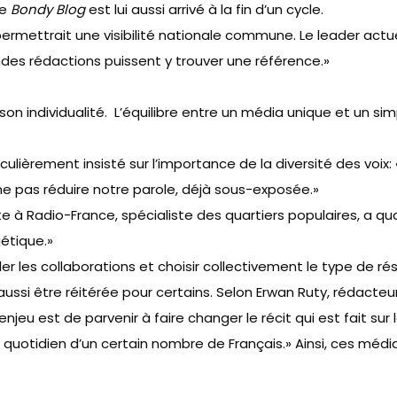
le
Bondy Blog
est lui aussi arrivé à la fin d’un cycle.
mettrait une visibilité nationale commune. Le leader actuel du
es rédactions puissent y trouver une référence.»
e son individualité. L’équilibre entre un média unique et un 
iculièrement insisté sur l’importance de la diversité des voix
ne pas réduire notre parole, déjà sous-exposée.»
e à Radio-France, spécialiste des quartiers populaires, a qu
étique.»
r les collaborations et choisir collectivement le type de résu
aussi être réitérée pour certains.
Selon Erwan Ruty, rédacteu
jeu est de parvenir à faire changer le récit qui est fait sur le
 quotidien d’un certain nombre de Français.» Ainsi, ces média