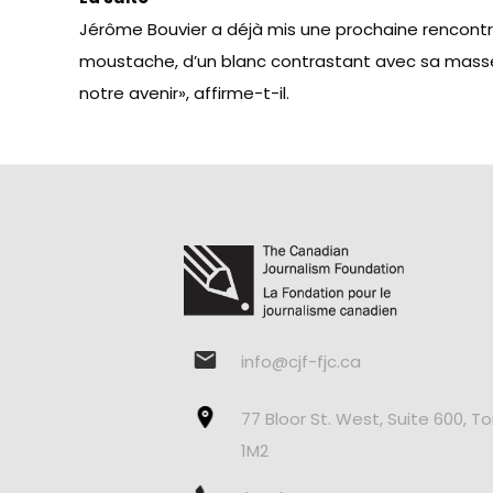
Jérôme Bouvier a déjà mis une prochaine rencontre
moustache, d’un blanc contrastant avec sa masse de
notre avenir», affirme-t-il.
info@cjf-fjc.ca
77 Bloor St. West, Suite 600, T
1M2