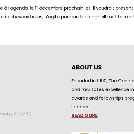
 à l’agenda, le 11 décembre prochain, et il voudrait présent
 cheveux bruns, s’agite pour inciter à agir: «Il faut faire 
ABOUT US
Founded in 1990, The Canad
and facilitates excellence i
awards and fellowships pro
leaders…
oronto, ON M5S
READ MORE