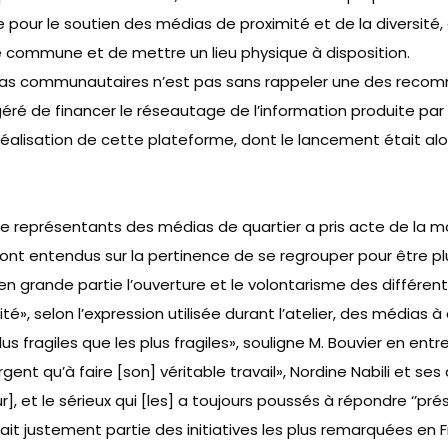
 pour le soutien des médias de proximité et de la diversité,
commune et de mettre un lieu physique à disposition.
as communautaires n’est pas sans rappeler une des recom
ggéré de financer le réseautage de l’information produite p
éalisation de cette plateforme, dont le lancement était alo
de représentants des médias de quartier a pris acte de la 
nt entendus sur la pertinence de se regrouper pour être plus 
 en grande partie l’ouverture et le volontarisme des différent
, selon l’expression utilisée durant l’atelier, des médias à 
. Plus fragiles que les plus fragiles», souligne M. Bouvier en ent
ent qu’à faire [son] véritable travail»,
Nordine Nabili et ses
, et le sérieux qui [les] a toujours poussés à répondre ‘’prés
ait justement partie des initiatives les plus remarquées en