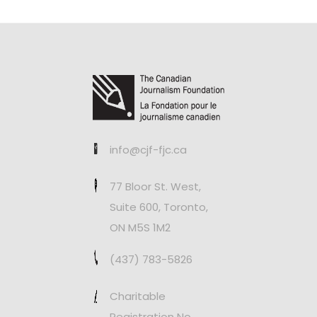
info@cjf-fjc.ca
77 Bloor St. West,
Suite 600, Toronto,
ON M5S 1M2
(437) 783-5826
Charitable
Registration No.