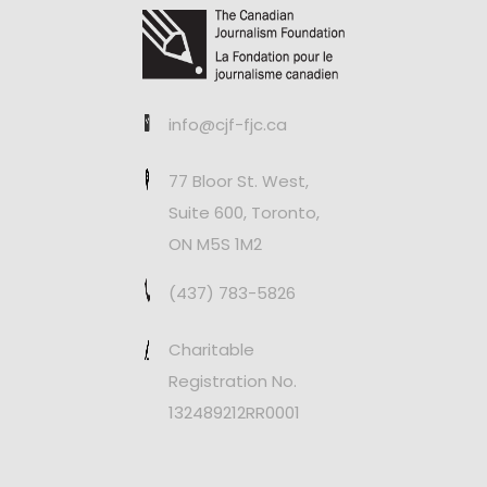
info@cjf-fjc.ca
77 Bloor St. West,
Suite 600, Toronto,
ON M5S 1M2
(437) 783-5826
Charitable
Registration No.
132489212RR0001