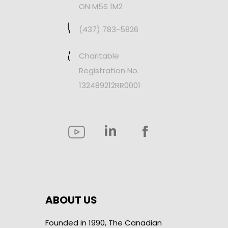
ON M5S 1M2
(437) 783-5826
Charitable
Registration No.
132489212RR0001
ABOUT US
Founded in 1990, The Canadian