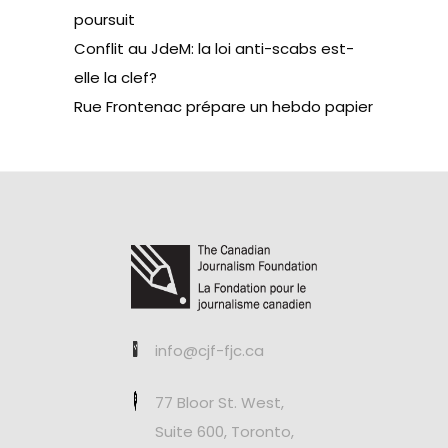
poursuit
Conflit au JdeM: la loi anti-scabs est-
elle la clef?
Rue Frontenac prépare un hebdo papier
info@cjf-fjc.ca
77 Bloor St. West,
Suite 600, Toronto,