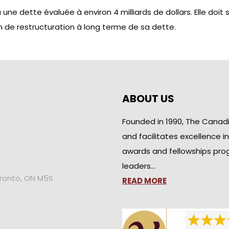
ne dette évaluée à environ 4 milliards de dollars. Elle doi
plan de restructuration à long terme de sa dette.
ABOUT US
Founded in 1990, The Canad
and facilitates excellence i
awards and fellowships pro
leaders…
oronto, ON M5S
READ MORE