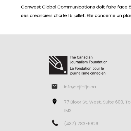
Canwest Global Communications doit faire face à u
ses créanciers d’ici le 15 juillet. Elle concerne un 
info@cjf-fjc.ca
77 Bloor St. West, Suite 600, T
1M2
(437) 783-5826