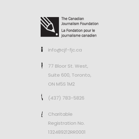
info@cjf-fjc.ca
77 Bloor St. West,
Suite 600, Toronto,
ON M5S 1M2
(437) 783-5826
Charitable
Registration No.
132489212RR0001