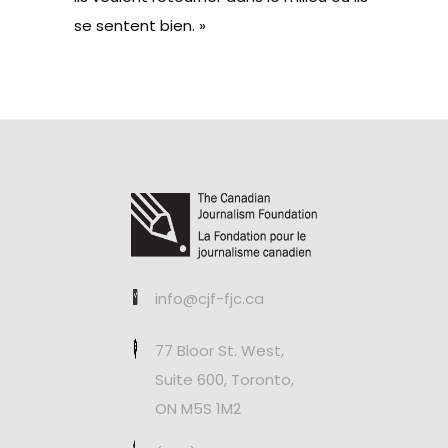
se sentent bien. »
info@cjf-fjc.ca
77 Bloor St. West,
Suite 600, Toronto,
ON M5S 1M2