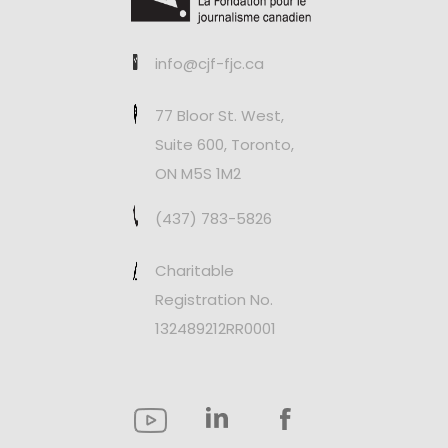
info@cjf-fjc.ca
77 Bloor St. West,
Suite 600, Toronto,
ON M5S 1M2
(437) 783-5826
Charitable
Registration No.
132489212RR0001