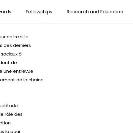
wards
Fellowships
Research and Education
sur notre site
rs des derniers
 sociaux à
ident de
dé
une entrevue
cement de la chaîne
rectitude
le rôle des
ction
as là pour