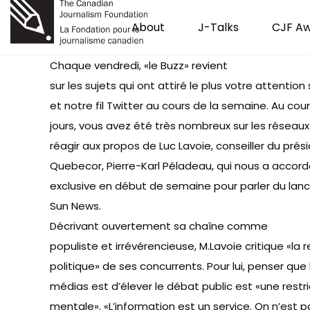
About
J-Talks
CJF A
Chaque vendredi, «le Buzz» revient
sur les sujets qui ont attiré le plus votre attention 
et notre fil Twitter au cours de la semaine. Au cou
jours, vous avez été très nombreux sur les réseaux
réagir aux propos de Luc Lavoie, conseiller du prés
Quebecor, Pierre-Karl Péladeau, qui nous a accor
exclusive
en début de semaine pour parler du lan
Sun News.
Décrivant ouvertement sa chaîne comme
populiste et irrévérencieuse, M.Lavoie critique «la 
politique» de ses concurrents. Pour lui, penser que 
médias est d’élever le débat public est «une restri
mentale». «L’information est un service. On n’est p