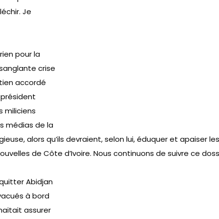
léchir. Je
ien pour la
 sanglante crise
tien
accordé
e président
 miliciens
es médias de la
igieuse, alors qu’ils devraient, selon lui, éduquer et apaiser le
ouvelles de Côte d’Ivoire. Nous continuons de suivre ce do
quitter Abidjan
vacués
à bord
haitait assurer