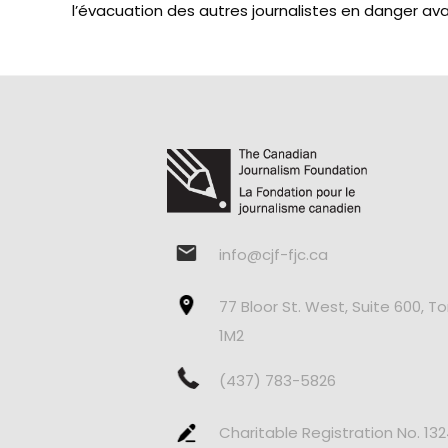
l’évacuation des autres journalistes en danger ava
info@cjf-fjc.ca
77 Bloor St. West, Suite 600, T
1M2
(437) 783-5826
Charitable Registration No. 13