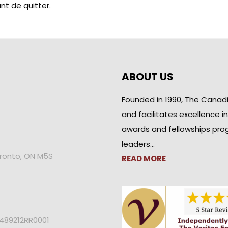
nt de quitter.
ABOUT US
Founded in 1990, The Canad
and facilitates excellence i
awards and fellowships pro
leaders…
oronto, ON M5S
READ MORE
2489212RR0001