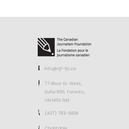
info@cjf-fjc.ca
77 Bloor St. West,
Suite 600, Toronto,
ON M5S 1M2
(437) 783-5826
Charitable