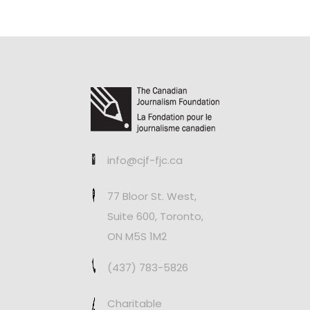
info@cjf-fjc.ca
77 Bloor St. West,
Suite 600, Toronto,
ON M5S 1M2
(437) 783-5826
Charitable