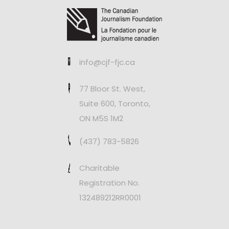
info@cjf-fjc.ca
77 Bloor St. West,
Suite 600, Toronto,
ON M5S 1M2
(437) 783-5826
Charitable
Registration No.
132489212RR0001