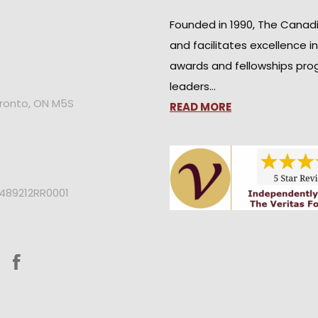
Founded in 1990, The Canad
and facilitates excellence i
awards and fellowships pro
leaders…
oronto, ON M5S
READ MORE
2489212RR0001