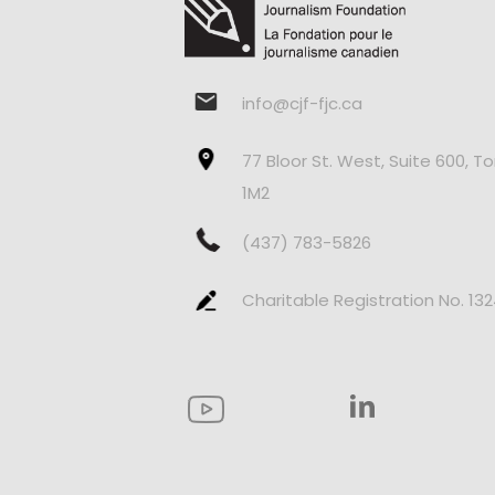
info@cjf-fjc.ca
77 Bloor St. West, Suite 600, T
1M2
(437) 783-5826
Charitable Registration No. 13