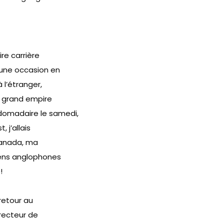
ire carrière
, une occasion en
 l’étranger,
n grand empire
bdomadaire le samedi,
 j’allais
Canada, ma
iens anglophones
!
 retour au
irecteur de