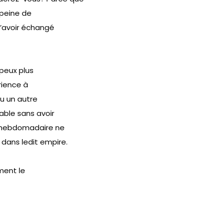
a peine de
d’avoir échangé
 peux plus
rience à
ou un autre
able sans avoir
ue hebdomadaire ne
dans ledit empire.
ement le