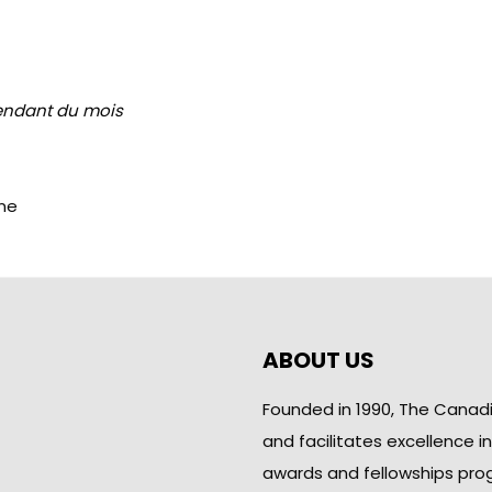
endant du mois
gne
ABOUT US
Founded in 1990, The Canad
and facilitates excellence i
awards and fellowships pro