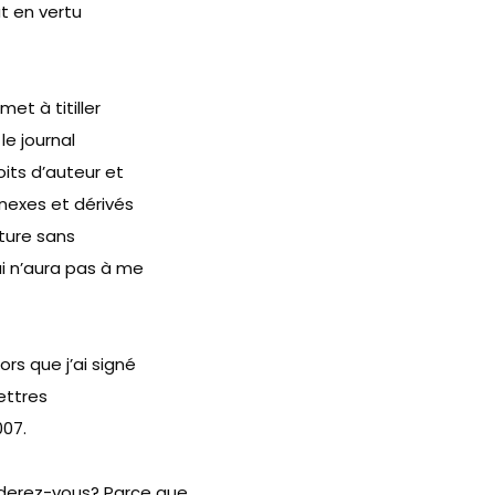
at en vertu
et à titiller
le journal
oits d’auteur et
nnexes et dérivés
nture sans
i n’aura pas à me
rs que j’ai signé
ettres
007.
nderez-vous? Parce que