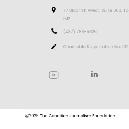
77 Bloor St. West, Suite 600, T
1M2
(437) 783-5826
Charitable Registration No. 13
Ⓒ2025 The Canadian Journalism Foundation.