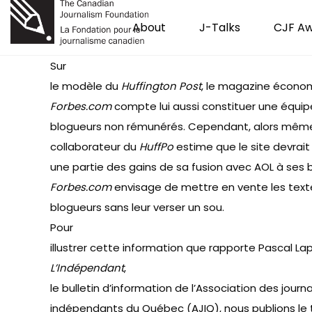
About
J-Talks
CJF A
Sur
le modèle du
Huffington Post
, le magazine écono
Forbes.com
compte lui aussi constituer une équip
blogueurs non rémunérés. Cependant, alors même
collaborateur du
HuffPo
estime que le site devrait
une partie des gains de sa fusion avec AOL à ses 
Forbes.com
envisage de
mettre en vente les text
blogueurs
sans leur verser un sou.
Pour
illustrer cette information que rapporte Pascal La
L’Indépendant
,
le bulletin d’information de l’Association des journa
indépendants du Québec (AJIQ), nous publions l