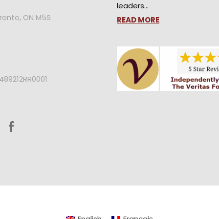
leaders…
oronto, ON M5S
READ MORE
2489212RR0001
English
Français