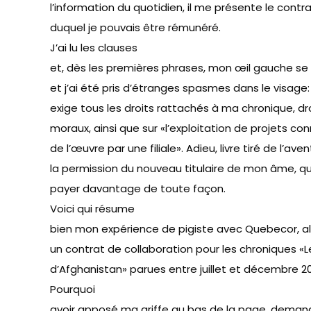
l’information du quotidien, il me présente le contr
duquel je pouvais être rémunéré.
J’ai lu les clauses
et, dès les premières phrases, mon œil gauche se m
et j’ai été pris d’étranges spasmes dans le visage: 
exige tous les droits rattachés à ma chronique, dr
moraux, ainsi que sur «l’exploitation de projets co
de l’œuvre par une filiale». Adieu, livre tiré de l’ave
la permission du nouveau titulaire de mon âme, qu
payer davantage de toute façon.
Voici qui résume
bien mon expérience de pigiste avec Quebecor, alo
un contrat de collaboration pour les chroniques «
L
d’Afghanistan
» parues entre juillet et décembre 2
Pourquoi
avoir apposé ma griffe au bas de la page, dema