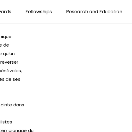
wards
Fellowships
Research and Education
mique
e de
 qu’
un
 reverser
bénévoles,
es de ses
pointe dans
listes
e témoignage du