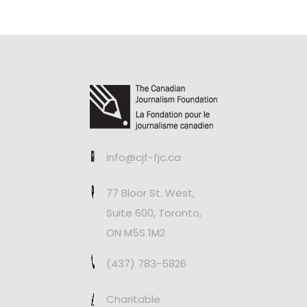
info@cjf-fjc.ca
77 Bloor St. West,
Suite 600, Toronto,
ON M5S 1M2
(437) 783-5826
Charitable