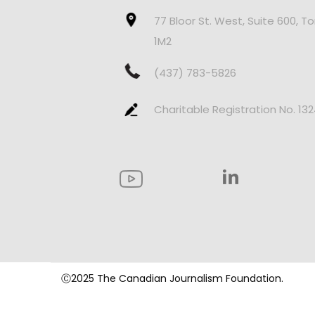
77 Bloor St. West, Suite 600, T
1M2
(437) 783-5826
Charitable Registration No. 13
Ⓒ2025 The Canadian Journalism Foundation.