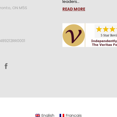
leaders…
oronto, ON M5S
READ MORE
2489212RR0001
English
Français