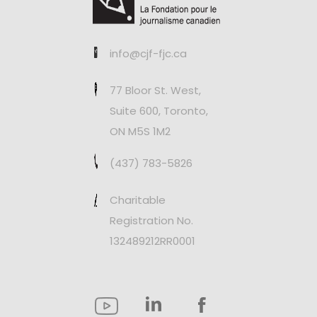
info@cjf-fjc.ca
77 Bloor St. West,
Suite 600, Toronto,
ON M5S 1M2
(437) 783-5826
Charitable
Registration No.
132489212RR0001