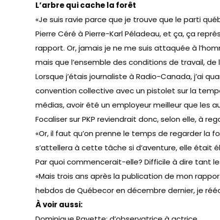
L’arbre qui cache la forêt
«Je suis ravie parce que je trouve que le parti québé
Pierre Céré à Pierre-Karl Péladeau, et ça, ça repr
rapport. Or, jamais je ne me suis attaquée à l’hom
mais que l’ensemble des conditions de travail, de
Lorsque j’étais journaliste à Radio-Canada, j’ai q
convention collective avec un pistolet sur la tempe
médias, avoir été un employeur meilleur que les au
Focaliser sur PKP reviendrait donc, selon elle, à reg
«Or, il faut qu’on prenne le temps de regarder la fo
s’attellera à cette tâche si d’aventure, elle était é
Par quoi commencerait-elle? Difficile à dire tant l
«Mais trois ans après la publication de mon rappor
hebdos de Québecor en décembre dernier, je réécri
À voir aussi:
Dominique Payette: d’observatrice à actrice