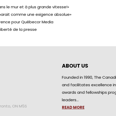
s le mur et à plus grande vitesse!»
pparait comme une exigence absolue»
parence pour Québecor Media
liberté de la presse
ABOUT US
Founded in 1990, The Canad
and facilitates excellence i
awards and fellowships pro
leaders…
oronto, ON M5S
READ MORE