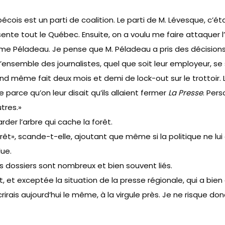
cois est un parti de coalition. Le parti de M. Lévesque, c’était
ésente tout le Québec. Ensuite, on a voulu me faire attaquer
me Péladeau. Je pense que M. Péladeau a pris des décisions 
 l’ensemble des journalistes, quel que soit leur employeur, 
uand même fait deux mois et demi de lock-out sur le trottoir.
 parce qu’on leur disait qu’ils allaient fermer
La Presse
. Per
tres.»
arder l’arbre qui cache la forêt.
rêt», scande-t-elle, ajoutant que même si la politique ne lui 
lue.
es dossiers sont nombreux et bien souvent liés.
t, et exceptée la situation de la presse régionale, qui a bie
rais aujourd’hui le même, à la virgule près. Je ne risque do