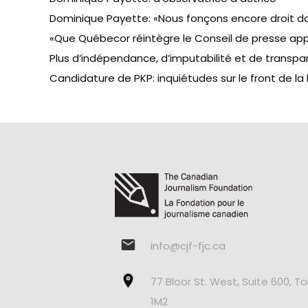
Dominique Payette: «Nous fonçons encore droit dan
«Que Québecor réintègre le Conseil de presse a
Plus d’indépendance, d’imputabilité et de trans
Candidature de PKP: inquiétudes sur le front de la 
info@cjf-fjc.ca
77 Bloor St. West, Suite 600, T
1M2