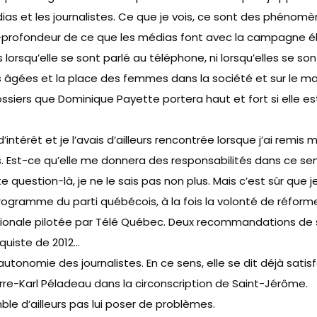
dias et les journalistes. Ce que je vois, ce sont des phéno
n-profondeur de ce que les médias font avec la campagne él
s lorsqu’elle se sont parlé au téléphone, ni lorsqu’elles se son
s âgées et la place des femmes dans la société et sur le marc
ossiers que Dominique Payette portera haut et fort si elle est
térêt et je l’avais d’ailleurs rencontrée lorsque j’ai remis 
t-ce qu’elle me donnera des responsabilités dans ce sens-là,
question-là, je ne le sais pas non plus. Mais c’est sûr que j
 programme du parti québécois, à la fois la volonté de réformer
gionale pilotée par Télé Québec. Deux recommandations de 
quiste de 2012…
l’autonomie des journalistes. En ce sens, elle se dit déjà sat
rre-Karl Péladeau dans la circonscription de Saint-Jérôme.
le d’ailleurs pas lui poser de problèmes.