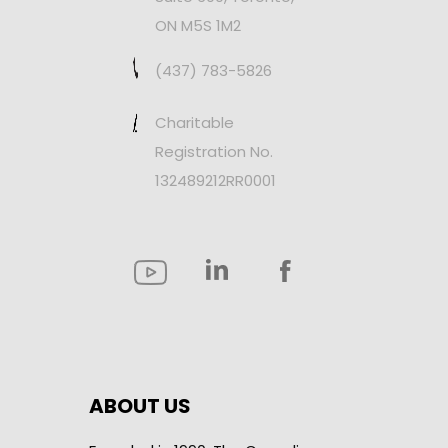
ON M5S 1M2
(437) 783-5826
Charitable
Registration No.
132489212RR0001
ABOUT US