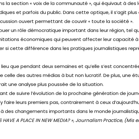
la section « voix de la communauté », qui équivaut à des l
iques et parfois du public. Dans cette optique, il s’agit plu
ussion ouvert permettant de couvrir « toute la société ».
e jouer un rôle démocratique important dans leur région, tel 
s limitations économiques qui peuvent affecter leur capacité 
ner si cette différence dans les pratiques journalistiques r
u lieu que pendant deux semaines et qu’elle s’est concentré
 celle des autres médias à but non lucratif. De plus, une é
t une analyse plus poussée de la situation.
sant de suivre l’évolution de la prochaine génération de jou
 d’y faire leurs premiers pas, contrairement à ceux d’aujour
e à des changements importants dans le monde journalistiq
HAVE A PLACE IN NEW MEDIA? », Journalism Practice, (Mis en l