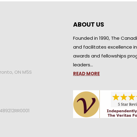
ABOUT US
Founded in 1990, The Canad
and facilitates excellence i
awards and fellowships pro
leaders…
oronto, ON M5S
READ MORE
2489212RR0001