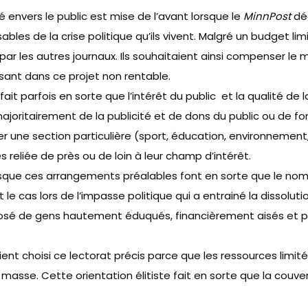
é envers le public est mise de l’avant lorsque le
MinnPost
déc
bles de la crise politique qu’ils vivent. Malgré un budget lim
é par les autres journaux. Ils souhaitaient ainsi compenser le
ssant dans ce projet non rentable.
ait parfois en sorte que l’intérêt du public et la qualité 
ritairement de la publicité et de dons du public ou de fonda
er une section particulière (sport, éducation, environnemen
 reliée de près ou de loin à leur champ d’intérêt.
que ces arrangements préalables font en sorte que le nombre 
e cas lors de l’impasse politique qui a entrainé la dissolut
mposé de gens hautement éduqués, financièrement aisés et 
aient choisi ce lectorat précis parce que les ressources limit
e masse. Cette orientation élitiste fait en sorte que la cou