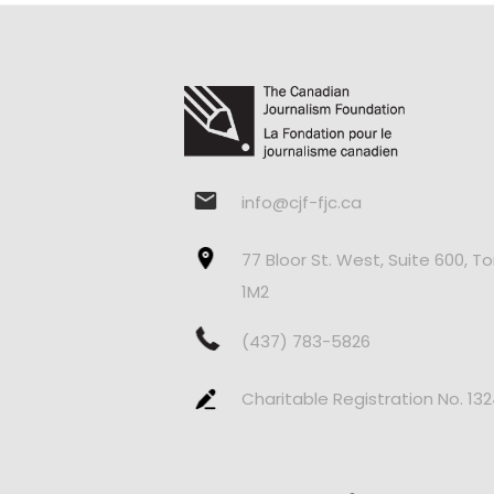
info@cjf-fjc.ca
77 Bloor St. West, Suite 600, T
1M2
(437) 783-5826
Charitable Registration No. 13