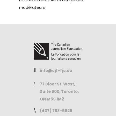
modérateurs
info@cjf-fjc.ca
77 Bloor St. West,
Suite 600, Toronto,
ON M5S 1M2
(437) 783-5826