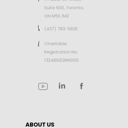
Suite 600, Toronto,
ON M5S 1M2
(437) 783-5826
Charitable
Registration No.
132489212RR0001
ABOUT US