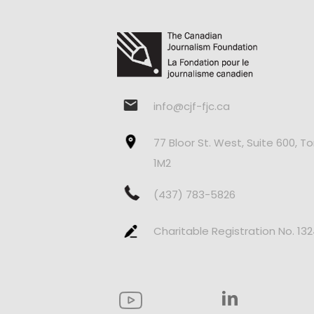
info@cjf-fjc.ca
77 Bloor St. West, Suite 600, T
1M2
(437) 783-5826
Charitable Registration No. 13