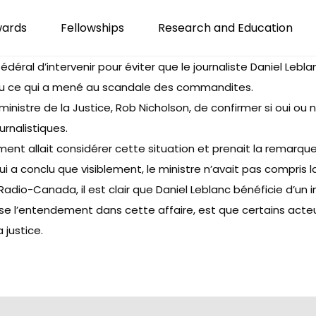
wards
Fellowships
Research and Education
l d’intervenir pour éviter que le journaliste Daniel Leblanc
 nu ce qui a mené au scandale des commandites.
istre de la Justice, Rob Nicholson, de confirmer si oui ou no
urnalistiques.
ent allait considérer cette situation et prenait la remarqu
i a conclu que visiblement, le ministre n’avait pas compris l
adio-Canada, il est clair que Daniel Leblanc bénéficie d’un
sse l’entendement dans cette affaire, est que certains ac
 justice.