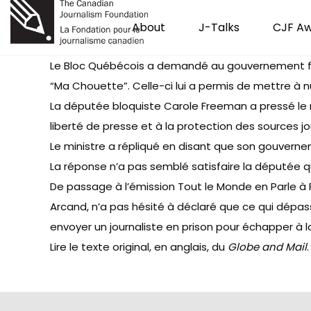
About
J-Talks
CJF A
Le Bloc Québécois a demandé au gouvernement fédéra
“Ma Chouette”. Celle-ci lui a permis de mettre à
La députée bloquiste Carole Freeman a pressé le min
liberté de presse et à la protection des sources jo
Le ministre a répliqué en disant que son gouvernem
La réponse n’a pas semblé satisfaire la députée qu
De passage à l’émission Tout le Monde en Parle à R
Arcand, n’a pas hésité à déclaré que ce qui dépa
envoyer un journaliste en prison pour échapper à la
Lire le
texte original
, en anglais, du
Globe and Mail
.