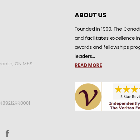
ABOUT US
Founded in 1990, The Canad
and facilitates excellence i
awards and fellowships pro
leaders…
oronto, ON M5S
READ MORE
2489212RR0001