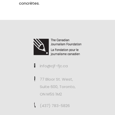
concrètes.
info@cjf-fjc.ca
77 Bloor St. West,
Suite 600, Toronto,
ON M5S 1M2
(437) 783-5826