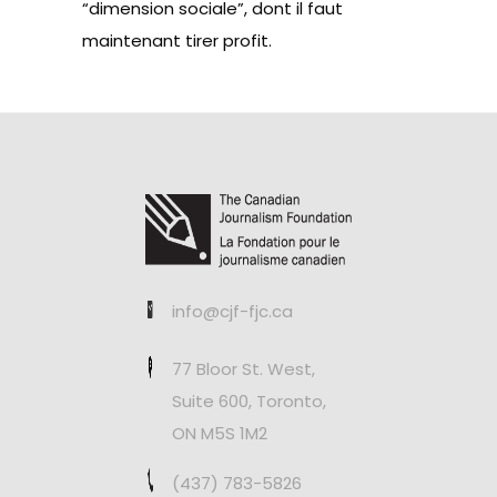
“dimension sociale”, dont il faut
maintenant tirer profit.
info@cjf-fjc.ca
77 Bloor St. West,
Suite 600, Toronto,
ON M5S 1M2
(437) 783-5826