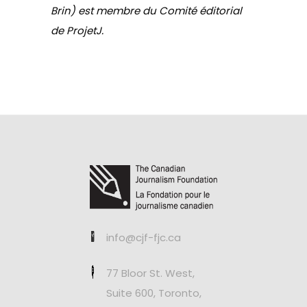
Brin) est membre du Comité éditorial
de ProjetJ.
info@cjf-fjc.ca
77 Bloor St. West,
Suite 600, Toronto,