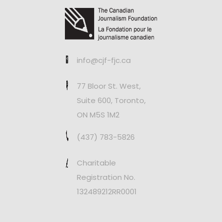
info@cjf-fjc.ca
77 Bloor St. West,
Suite 600, Toronto,
ON M5S 1M2
(437) 783-5826
Charitable
Registration No.
132489212RR0001