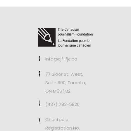
info@cjf-fjc.ca
77 Bloor St. West,
Suite 600, Toronto,
ON M5S 1M2
(437) 783-5826
Charitable
Registration No.