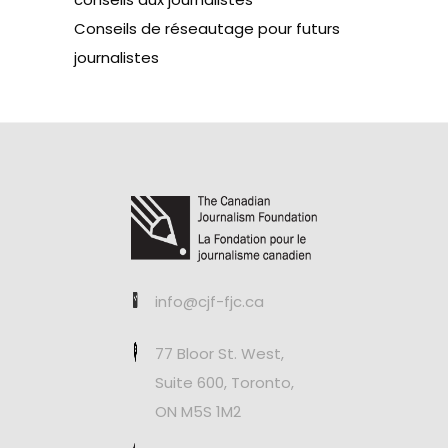
Conseils de réseautage pour futurs
journalistes
info@cjf-fjc.ca
77 Bloor St. West,
Suite 600, Toronto,
ON M5S 1M2