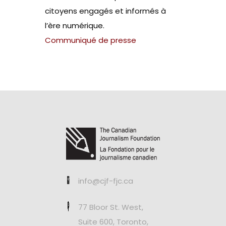
citoyens engagés et informés à
l’ère numérique.
Communiqué de presse
info@cjf-fjc.ca
77 Bloor St. West,
Suite 600, Toronto,