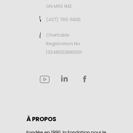
ON M5S 1M2
(437) 783-5826
Charitable
Registration No.
132489212RR0001
À PROPOS
Fondée en 1990, la Fondation pour le